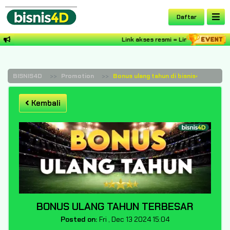
Daftar
Link akses resmi = Linkbisnis4d.co
BISNIS4D
Promotion
Bonus ulang tahun di bisnis4d
Kembali
BONUS ULANG TAHUN TERBESAR
Posted on:
Fri , Dec 13 2024 15:04